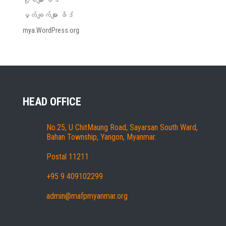
ပို့စ်များ ဖိဒ်
မှတ်ချက်များ ဖိဒ်
mya.WordPress.org
HEAD OFFICE
No.25, U ChitMaung Road, Sayarsan South Ward,
Bahan Township, Yangon, Myanmar.
Postal 11211
+95 9 409102299
admin@mafpmyanmar.org